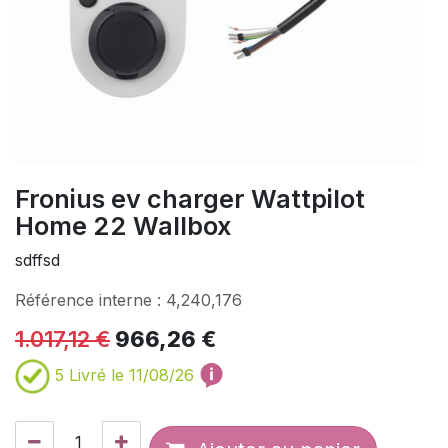
Fronius ev charger Wattpilot
Home 22 Wallbox
sdffsd
Référence interne :
4,240,176
1.017,12
€
966,26
€
5
Livré le 11/08/26