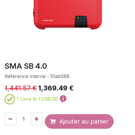
SMA SB 4.0
Référence interne :
10ab588
1,441.57
€
1,369.49
€
1
Livré le 11/08/26
Ajouter au panier