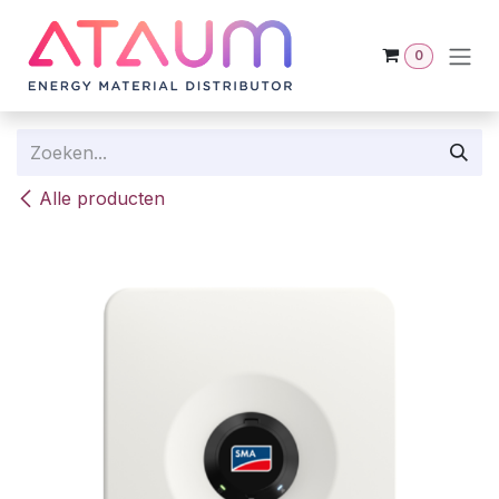
Overslaan naar inhoud
0
Alle producten