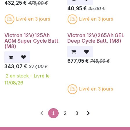
432,25
€
475,00
€
40,95
€
45,00
€
Livré en 3 jours
Livré en 3 jours
Victron 12V/125Ah
Victron 12V/265Ah GEL
AGM Super Cycle Batt.
Deep Cycle Batt. (M8)
(M8)
677,95
€
745,00
€
343,07
€
377,00
€
2
en stock -
Livré le
11/08/26
Livré en 3 jours
1
2
3