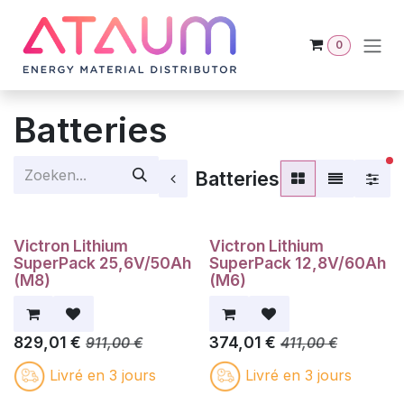
Overslaan naar inhoud
0
Batteries
ac
Batteries
Victron Lithium
Victron Lithium
SuperPack 25,6V/50Ah
SuperPack 12,8V/60Ah
(M8)
(M6)
829,01
€
374,01
€
911,00
€
411,00
€
Livré en 3 jours
Livré en 3 jours