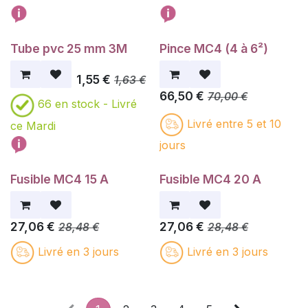
Tube pvc 25 mm 3M
Pince MC4 (4 à 6²)
1,55
€
1,63
€
66,50
€
70,00
€
66
en stock -
Livré
Livré entre 5 et 10
ce Mardi
jours
Fusible MC4 15 A
Fusible MC4 20 A
27,06
€
27,06
€
28,48
€
28,48
€
Livré en 3 jours
Livré en 3 jours