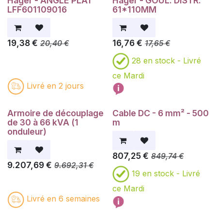
Hager - ANGLE PLAT
Hager - GOUL. DISTR.
LFF601109016
61*110MM
19,38
€
16,76
€
20,40
€
17,65
€
28
en stock -
Livré
ce Mardi
Livré en 2 jours
Armoire de découplage
Cable DC - 6 mm² - 500
de 30 à 66 kVA (1
m
onduleur)
807,25
€
849,74
€
9.207,69
€
9.692,31
€
19
en stock -
Livré
ce Mardi
Livré en 6 semaines