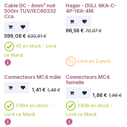
Cable DC - 4mm² noir
Hager - DISJ. 6KA-C-
500m TUV/IEC60332
4P-16A-4M.
Cca
66,56
€
70,07
€
599,08
€
630,61
€
45
en stock -
Livré
ce Mardi
Livré en 2 jours
Connecteurs MC4 mâle
Connecteurs MC4
femelle
1,41
€
1,48
€
1,86
€
1,96
€
3.994
en stock -
3.839
en stock -
Livré ce Mardi
Livré ce Mardi