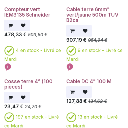
Compteur vert
Cable terre 6mm²
IEM3135 Schneider
vert/jaune 500m TUV
B2ca
478,33
€
503,50
€
907,19
€
954,94
€
4
en stock -
Livré ce
9
en stock -
Livré ce
Mardi
Mardi
Cosse terre 4² (100
Cable DC 4² 100 M
pièces)
127,88
€
134,62
€
23,47
€
24,70
€
197
en stock -
Livré
13
en stock -
Livré
ce Mardi
ce Mardi