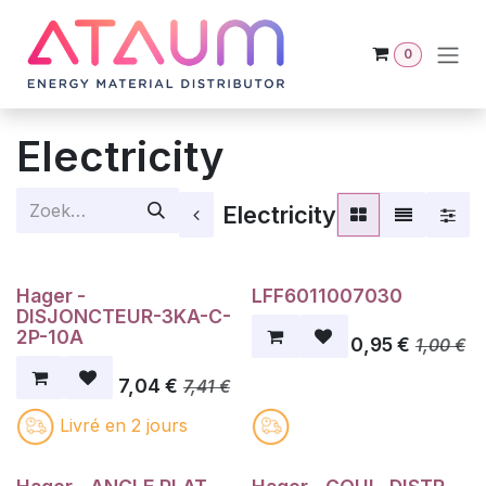
Overslaan naar inhoud
0
Electricity
Electricity
Hager -
LFF6011007030
DISJONCTEUR-3KA-C-
2P-10A
0,95
€
1,00
€
7,04
€
7,41
€
Livré en 2 jours