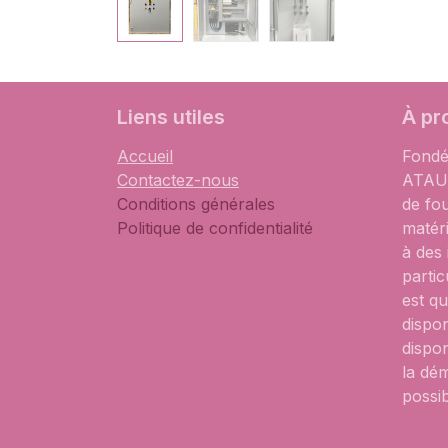
Liens utiles
À pr
Accueil
Fondé
Contactez-nous
ATAUM
Conditions générales
de fo
Politique de confidentialité
matér
à des
partic
est qu
dispon
dispon
la dém
possib