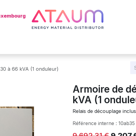
Luxembourg
s
Shop
Kategorie
Batterie
Mon installateur ?
Blog
30 à 66 kVA (1 onduleur)
Armoire de d
kVA (1 ondule
Relais de découplage inclu
Référence interne :
10ab35
9.692,31
€
9.207,