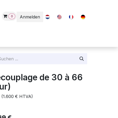
0
Anmelden
Contact
écouplage de 30 à 66
ur)
s (1.600 € HTVA)
69
€