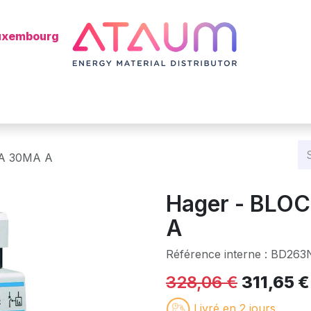
Luxembourg
s
Shop
Kategorie
Batterie
Mon installateur ?
Blog
3A 30MA A
Hager - BLOC
A
Référence interne :
BD263
328,06
€
311,65
€
Livré en 2 jours