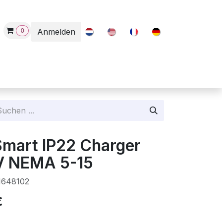
0
Anmelden
Contact
Smart IP22 Charger
V NEMA 5-15
1648102
€