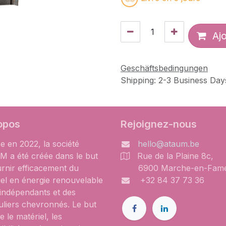
Ajo
Geschäftsbedingungen
Shipping: 2-3 Business Day
opos
Rejoignez-nous
e en 2022, la société
hello@ataum.be
 a été créée dans le but
Rue de la Plaine 8c,
urnir efficacement du
6900 Marche-en-Fam
iel en énergie renouvelable
+32 84 37 73 36
 indépendants et des
uliers chevronnés. Le but
e le matériel, les