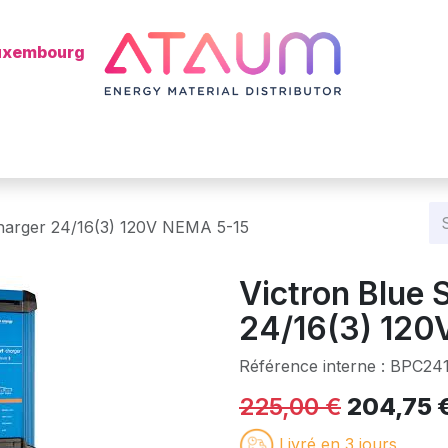
Luxembourg
s
Shop
Kategorie
Batterie
Mon installateur ?
Blog
Charger 24/16(3) 120V NEMA 5-15
Victron Blue 
24/16(3) 120
Référence interne :
BPC24
225,00
€
204,75
Livré en 3 jours