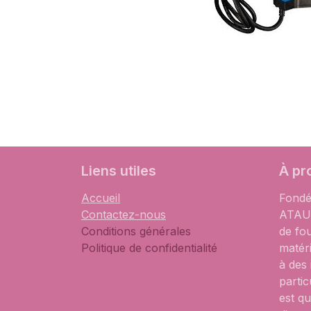
Liens utiles
À pr
Accueil
Fondé
Contactez-nous
ATAUM
Conditions générales
de fo
Politique de confidentialité
matér
à des
partic
est qu