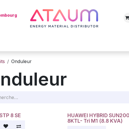
xembourg
Boutique
Catégories
Batterie
Mon installateur
Blog
its
Onduleur
nduleur
STP 8 SE
HUAWEI HYBRID SUN20
otion!
Promotion!
8KTL- Tri M1 (8.8 KVA)