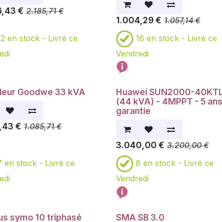
6,43
€
2.185,71
€
1.004,29
€
1.057,14
€
12
en stock -
Livré ce
16
en stock -
Livré ce
edi
Vendredi
leur Goodwe 33 kVA
Huawei SUN2000-40KT
otion!
Promotion!
(44 kVA) - 4MPPT - 5 an
garantie
,43
€
1.085,71
€
3.040,00
€
3.200,00
€
7
en stock -
Livré ce
8
en stock -
Livré ce
edi
Vendredi
us symo 10 triphasé
SMA SB 3.0