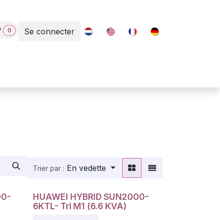
0
Se connecter
Contact
En vedette
Trier par :
00-
HUAWEI HYBRID SUN2000-
Promotion!
6KTL- Tri M1 (6.6 KVA)