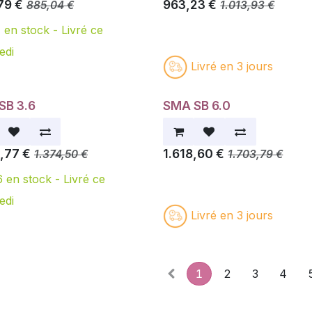
79
€
963,23
€
885,04
€
1.013,93
€
1
en stock -
Livré ce
edi
Livré en 3 jours
SB 3.6
SMA SB 6.0
5,77
€
1.618,60
€
1.374,50
€
1.703,79
€
6
en stock -
Livré ce
edi
Livré en 3 jours
1
2
3
4