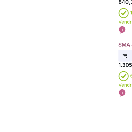
840,
Vendr
SMA 
1.30
Vendr