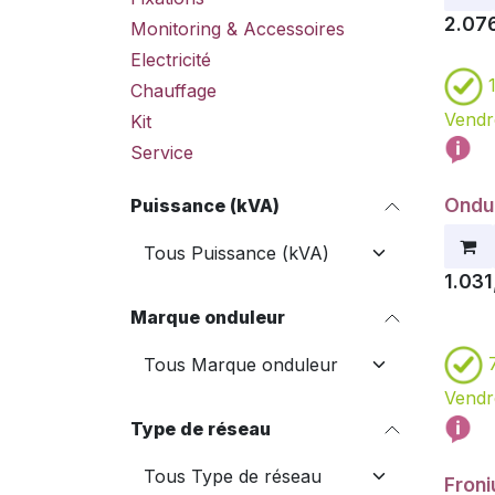
2.07
Monitoring & Accessoires
Electricité
Chauffage
Vendr
Kit
Service
Ondu
Prom
Puissance (kVA)
1.031
Marque onduleur
Vendr
Type de réseau
Froni