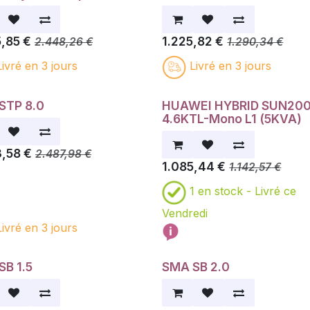
5,85
€
1.225,82
€
2.448,26
€
1.290,34
€
Livré en 3 jours
Livré en 3 jours
STP 8.0
HUAWEI HYBRID SUN20
4.6KTL-Mono L1 (5KVA)
3,58
€
2.487,98
€
1.085,44
€
1.142,57
€
1
en stock -
Livré ce
Vendredi
Livré en 3 jours
SB 1.5
SMA SB 2.0