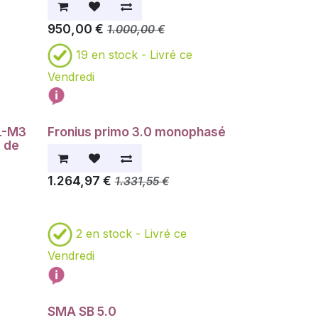
950,00
€
1.000,00
€
19
en stock -
Livré ce
Vendredi
L-M3
Fronius primo 3.0 monophasé
s de
1.264,97
€
1.331,55
€
2
en stock -
Livré ce
Vendredi
SMA SB 5.0