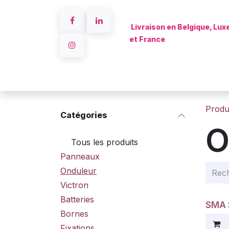
Se rendre au contenu
Livraison en Belgique, Lu
et France
Accueil
Produ
Catégories
O
Tous les produits
Panneaux
Onduleur
Victron
Batteries
SMA 
Prom
Bornes
Fixations