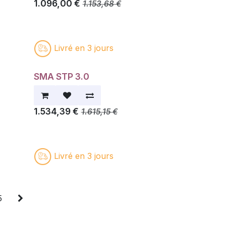
1.096,00
€
1.153,68
€
Livré en 3 jours
SMA STP 3.0
1.534,39
€
1.615,15
€
Livré en 3 jours
5