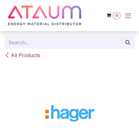
Skip to Content
0
All Products