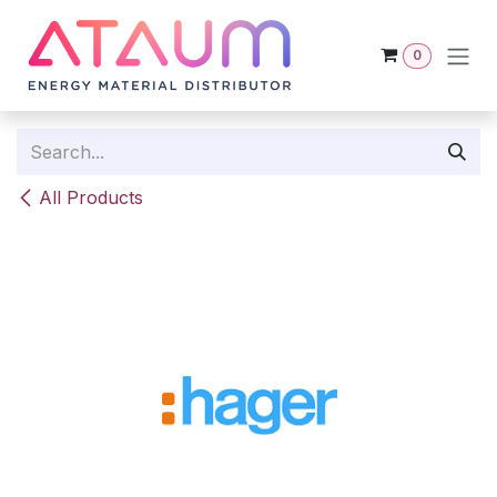
Skip to Content
0
All Products