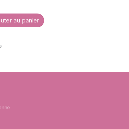
uter au panier
s
enne