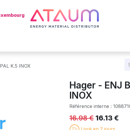
Luxembourg
Shop
Categories
Batterie
Mon installateur ?
Blog
 PAL K.5 INOX
Hager - ENJ 
INOX
Référence interne :
108871
16.98
€
16.13
€
Livré en 2 jours