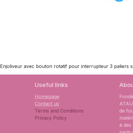
Enjoliveur avec bouton rotatif pour interrupteur 3 paliers 
​Useful links
Abou
Homepage
Fondé
Contact us
ATAUM
Terms and Conditions
de fo
Privacy Policy
matér
à des
partic