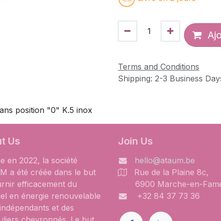
Ajo
Terms and Conditions
Shipping: 2-3 Business Day
sans position "0" K.5 inox
t Us
​Join Us
e en 2022, la société
hello@ataum.be
 a été créée dans le but
Rue de la Plaine 8c,
urnir efficacement du
6900 Marche-en-Fam
iel en énergie renouvelable
+32 84 37 73 36
 indépendants et des
uliers chevronnés. Le but