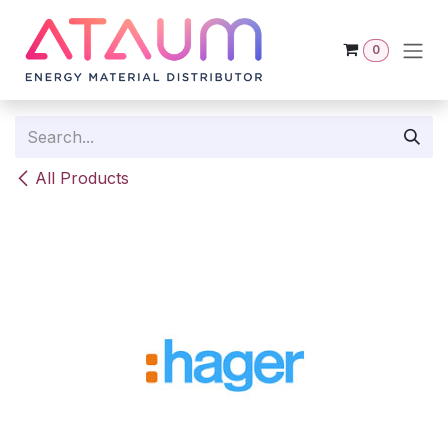
Skip to Content
0
All Products