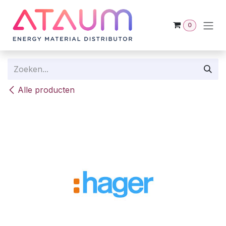
Overslaan naar inhoud
0
Alle producten