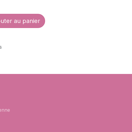
uter au panier
s
enne