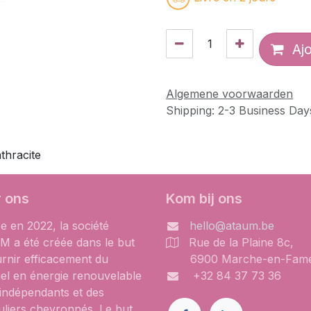
Ajo
Algemene voorwaarden
Shipping: 2-3 Business Day
thracite
 ons
Kom bij ons
e en 2022, la société
hello@ataum.be
 a été créée dans le but
Rue de la Plaine 8c,
urnir efficacement du
6900 Marche-en-Fam
iel en énergie renouvelable
+32 84 37 73 36
 indépendants et des
uliers chevronnés. Le but