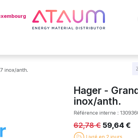
Luxembourg
Winkel
Categorieën
Batterie
Mon installateur ?
Bl
7 inox/anth.
Hager - Grand
inox/anth.
Référence interne :
130936
62,78
€
59,64
€
Livré en 2 jours