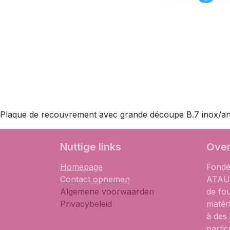
Plaque de recouvrement avec grande découpe B.7 inox/an
​Nuttige links
Over
Homepage
Fondé
Contact opnemen
ATAUM
Algemene voorwaarden
de fo
Privacybeleid
matér
à des
partic