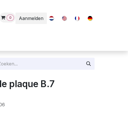
0
Aanmelden
og
Contact
e plaque B.7
06