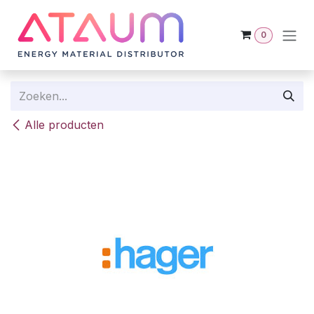
Overslaan naar inhoud
0
Alle producten