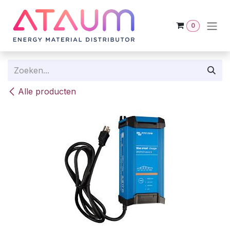
Overslaan naar inhoud
0
Alle producten