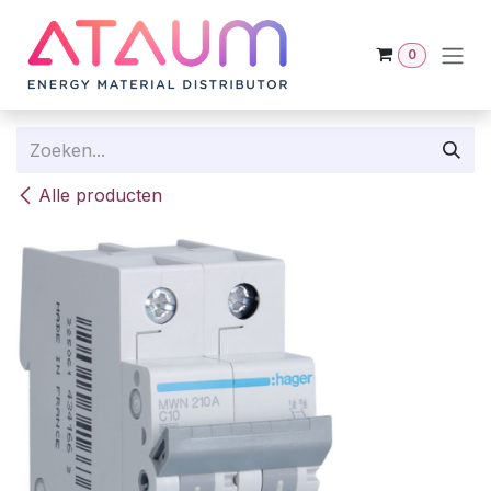
Overslaan naar inhoud
0
Alle producten