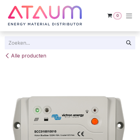
Overslaan naar inhoud
0
Alle producten