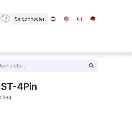
0
Se connecter
Contact
-ST-4Pin
40364