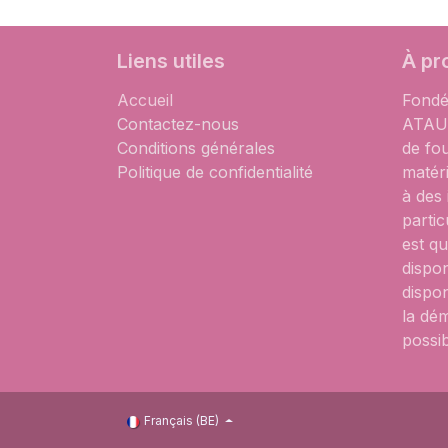
Liens utiles
À pr
Accueil
Fondé
Contactez-nous
ATAUM
Conditions générales
de fo
Politique de confidentialité
matér
à des
partic
est qu
dispon
dispon
la dém
possib
Français (BE)