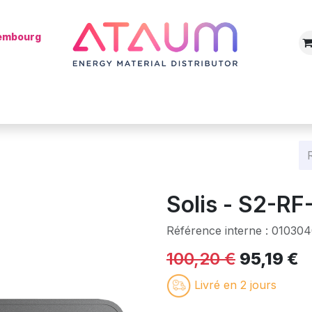
xembourg
Boutique
Catégories
Batterie
Mon installateur
Blog
Solis - S2-RF
Référence interne :
01030
100,20
€
95,19
€
Livré en 2 jours