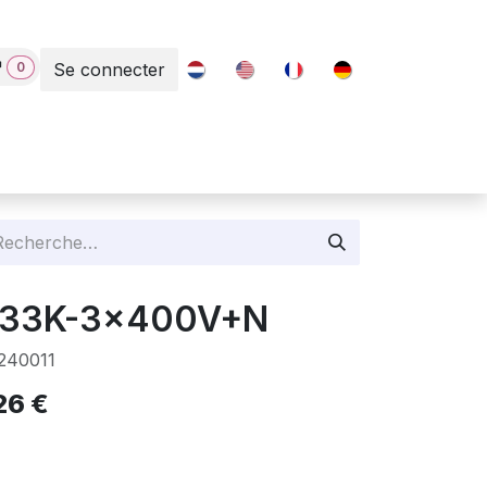
0
Se connecter
Contact
GC33K-3x400V+N
240011
26
€