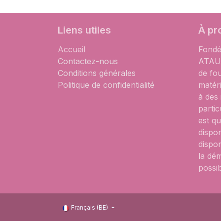
Liens utiles
À pr
Accueil
Fondé
Contactez-nous
ATAUM
Conditions générales
de fo
Politique de confidentialité
matér
à des
partic
est qu
dispon
dispon
la dém
possib
Français (BE)