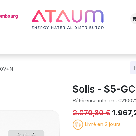
xembourg
Boutique
Catégories
Batterie
Mon installateur
Blog
00V+N
Solis - S5-
Référence interne :
021002
2.070,80
€
1.967,
Livré en 2 jours