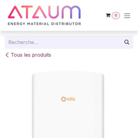
Se rendre au contenu
0
Tous les produits