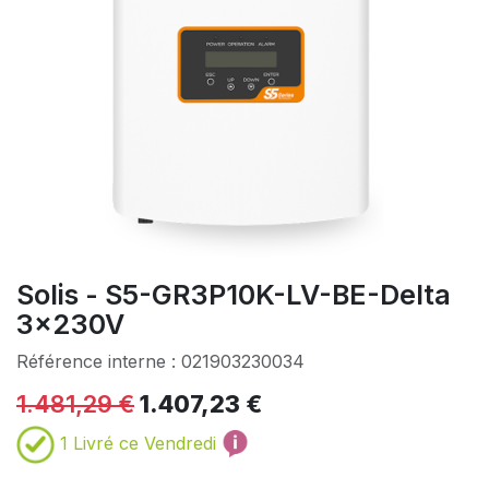
Solis - S5-GR3P10K-LV-BE-Delta
3x230V
Référence interne :
021903230034
1.481,29
€
1.407,23
€
1
Livré ce Vendredi