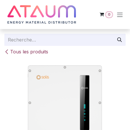
Se rendre au contenu
0
Tous les produits