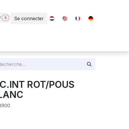
0
Se connecter
Contact
EC.INT ROT/POUS
BLANC
8900