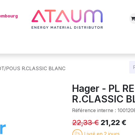
xembourg
Boutique
Catégories
Batterie
Mon installateur
Blog
ROT/POUS R.CLASSIC BLANC
Hager - PL R
R.CLASSIC 
Référence interne :
100120
22,33
€
21,22
€
Livré en 2 jours