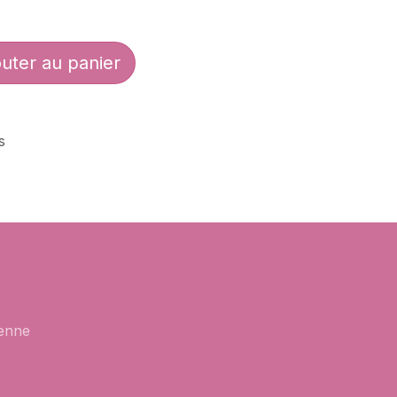
uter au panier
s
enne