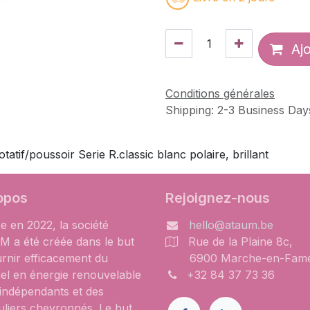
Ajo
Conditions générales
Shipping: 2-3 Business Day
tif/poussoir Serie R.classic blanc polaire, brillant
opos
Rejoignez-nous
e en 2022, la société
hello@ataum.be
 a été créée dans le but
Rue de la Plaine 8c,
urnir efficacement du
6900 Marche-en-Fam
iel en énergie renouvelable
+32 84 37 73 36
 indépendants et des
uliers chevronnés. Le but