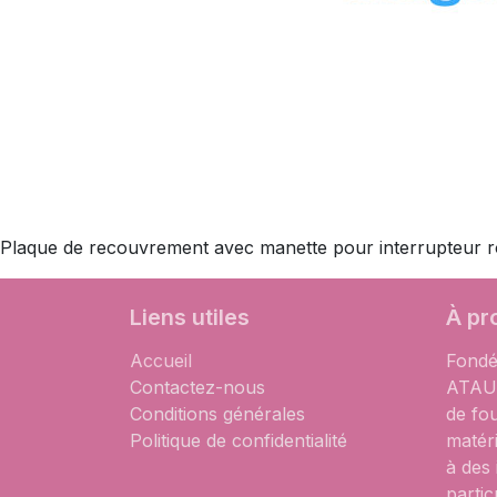
Plaque de recouvrement avec manette pour interrupteur rota
Liens utiles
À pr
Accueil
Fondé
Contactez-nous
ATAUM
Conditions générales
de fo
Politique de confidentialité
matér
à des
partic