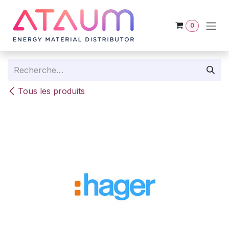
Se rendre au contenu
0
Tous les produits