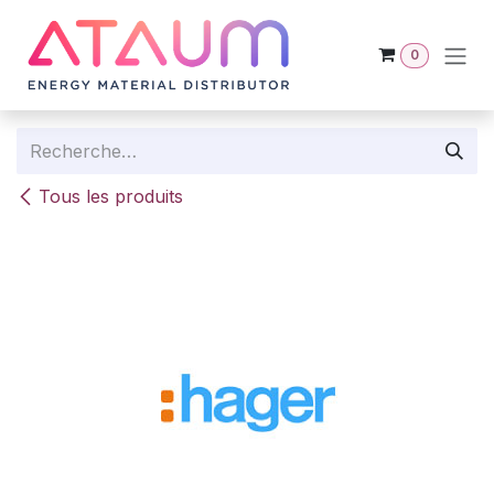
Se rendre au contenu
0
Tous les produits