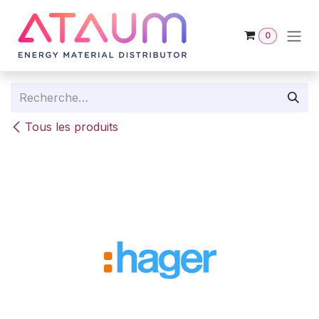
Se rendre au contenu
0
Tous les produits