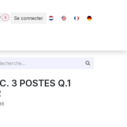
0
Se connecter
Contact
EC. 3 POSTES Q.1
R
86