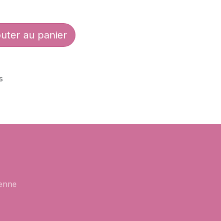
uter au panier
s
enne