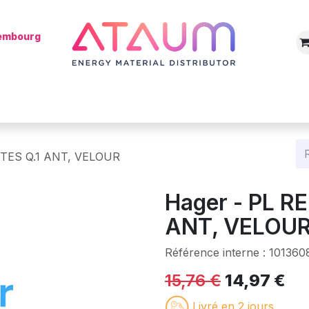
xembourg
Boutique
Catégories
Batterie
Mon installateur
Blog
STES Q.1 ANT, VELOUR
Hager - PL R
ANT, VELOU
Référence interne :
101360
15,76
€
14,97
€
Livré en 2 jours