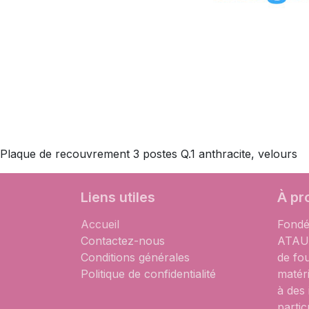
Plaque de recouvrement 3 postes Q.1 anthracite, velours
Liens utiles
À pr
Accueil
Fondé
Contactez-nous
ATAUM
Conditions générales
de fo
Politique de confidentialité
matér
à des
partic