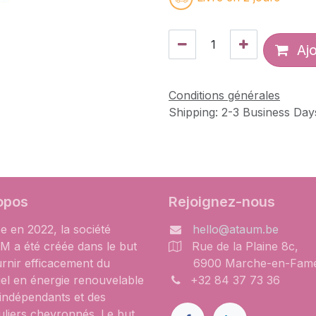
Ajo
Conditions générales
Shipping: 2-3 Business Day
opos
Rejoignez-nous
e en 2022, la société
hello@ataum.be
 a été créée dans le but
Rue de la Plaine 8c,
urnir efficacement du
6900 Marche-en-Fam
iel en énergie renouvelable
+32 84 37 73 36
 indépendants et des
uliers chevronnés. Le but