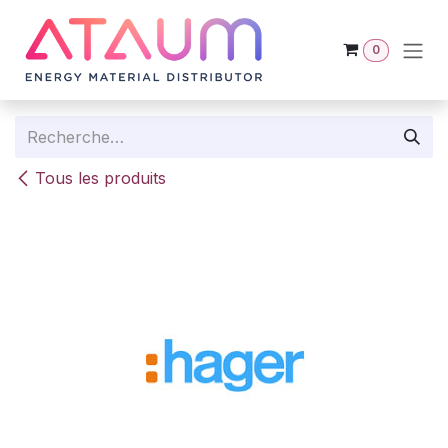
Se rendre au contenu
0
Tous les produits