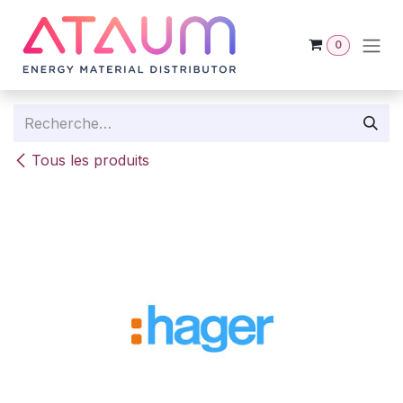
Se rendre au contenu
0
Tous les produits