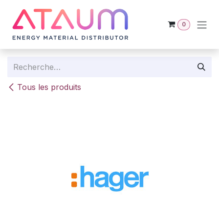
Se rendre au contenu
0
Tous les produits