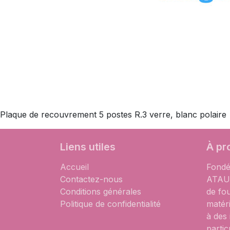
Plaque de recouvrement 5 postes R.3 verre, blanc polaire
Liens utiles
À pr
Accueil
Fondé
Contactez-nous
ATAUM
Conditions générales
de fo
Politique de confidentialité
matér
à des
partic