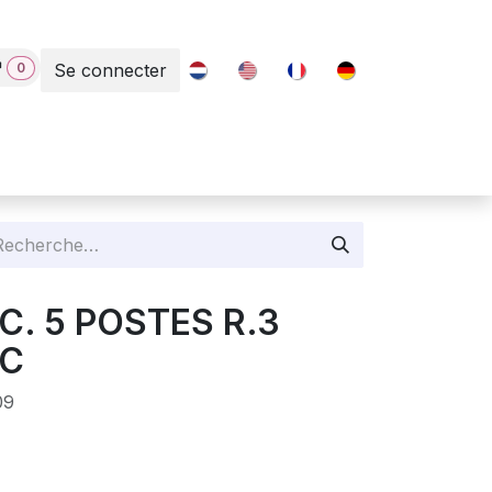
0
Se connecter
Contact
EC. 5 POSTES R.3
NC
09