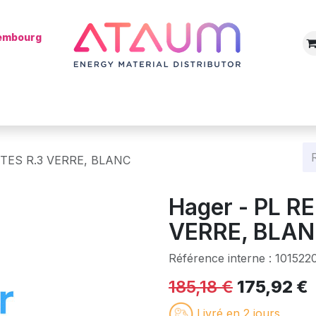
xembourg
Boutique
Catégories
Batterie
Mon installateur
Blog
STES R.3 VERRE, BLANC
Hager - PL R
VERRE, BLA
Référence interne :
101522
185,18
€
175,92
€
Livré en 2 jours