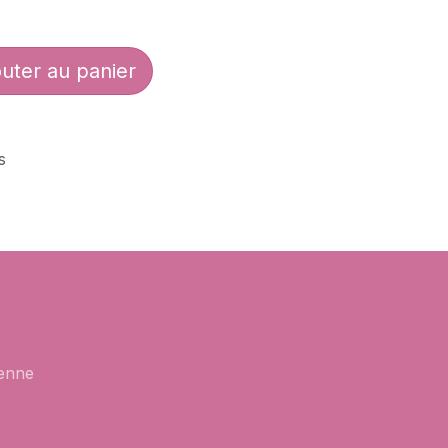
uter au panier
s
enne