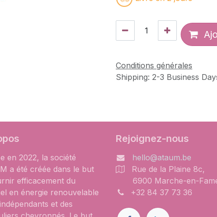
Ajo
Conditions générales
Shipping: 2-3 Business Day
opos
Rejoignez-nous
e en 2022, la société
hello@ataum.be
 a été créée dans le but
Rue de la Plaine 8c,
urnir efficacement du
6900 Marche-en-Fam
iel en énergie renouvelable
+32 84 37 73 36
 indépendants et des
uliers chevronnés. Le but