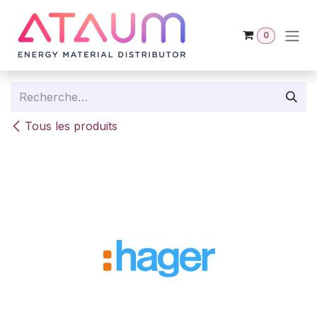
Se rendre au contenu
0
Tous les produits