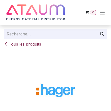
Se rendre au contenu
0
Tous les produits