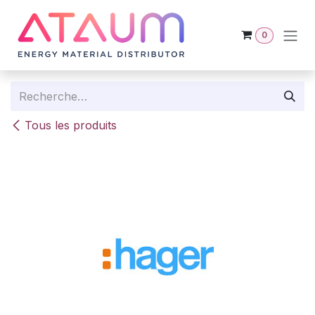
Se rendre au contenu
0
Tous les produits