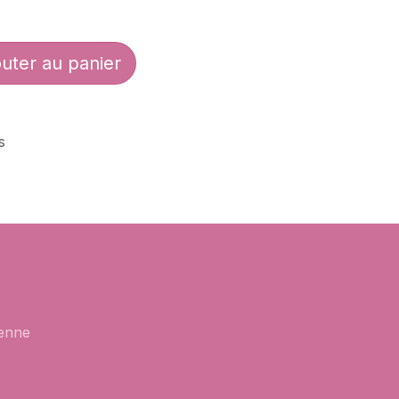
uter au panier
s
enne