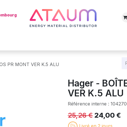
xembourg
Boutique
Catégories
Batterie
Mon installateur
Blog
 POS PR MONT VER K.5 ALU
Hager - BOÎT
VER K.5 ALU
Référence interne :
104270
25,26
€
24,00
€
Livré en 2 jours