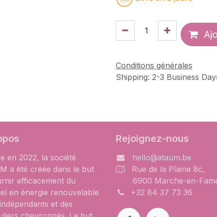
Ajo
Conditions générales
Shipping: 2-3 Business Day
opos
Rejoignez-nous
e en 2022, la société
hello@ataum.be
 a été créée dans le but
Rue de la Plaine 8c,
urnir efficacement du
6900 Marche-en-Fam
iel en énergie renouvelable
+32 84 37 73 36
 indépendants et des
uliers chevronnés. Le but