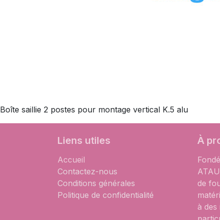
Boîte saillie 2 postes pour montage vertical K.5 alu
Liens utiles
À pr
Accueil
Fondé
Contactez-nous
ATAUM
Conditions générales
de fo
Politique de confidentialité
matér
à des
partic