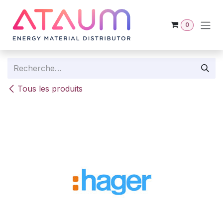
Se rendre au contenu
0
Tous les produits