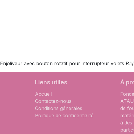
Enjoliveur avec bouton rotatif pour interrupteur volets R.1/R
Liens utiles
À pr
Accueil
Fondé
Contactez-nous
ATAUM
Conditions générales
de fo
Politique de confidentialité
matér
à des
partic