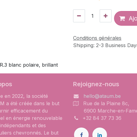
Ajo
Conditions générales
Shipping: 2-3 Business Day
.3 blanc polaire, brillant
opos
Rejoignez-nous
e en 2022, la société
hello@ataum.be
 a été créée dans le but
Rue de la Plaine 8c,
urnir efficacement du
6900 Marche-en-Fam
iel en énergie renouvelable
+32 84 37 73 36
 indépendants et des
uliers chevronnés. Le but