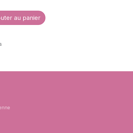
uter au panier
s
enne