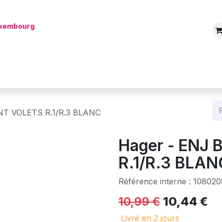
Luxembourg
Boutique
Catégories
Batterie
Mon installateur
Blog
NT VOLETS R.1/R.3 BLANC
Hager - ENJ 
R.1/R.3 BLAN
Référence interne :
108020
10,99
€
10,44
€
Livré en 2 jours