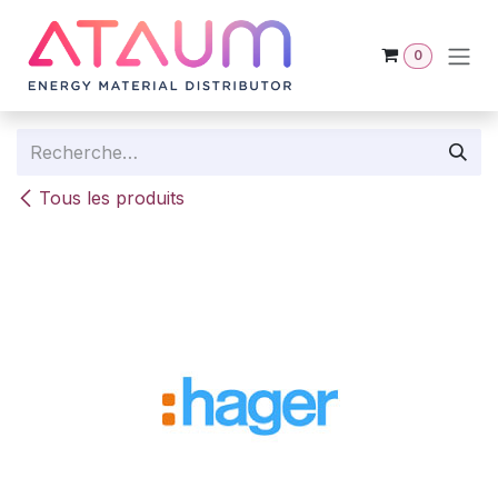
Se rendre au contenu
0
Tous les produits