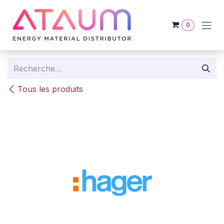
Se rendre au contenu
0
Tous les produits