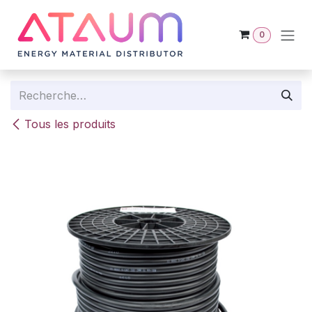
Se rendre au contenu
0
Tous les produits