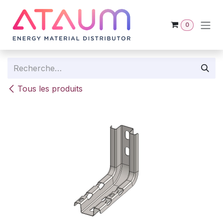
Se rendre au contenu
0
Tous les produits