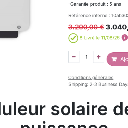
-Garantie produit : 5 ans
Référence interne :
10ab30
3.200,00
€
3.040
8
Livré le 11/08/26
Ajo
Conditions générales
Shipping: 2-3 Business Day
uleur solaire d