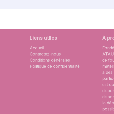
Liens utiles
À pr
Accueil
Fondé
Contactez-nous
ATAUM
Conditions générales
de fo
Politique de confidentialité
matér
à des
partic
est qu
dispon
dispon
la dém
possib