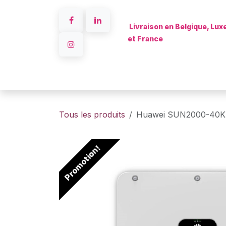
Se rendre au contenu
Livraison en Belgique, Lu
et France
Accueil
Tous les produits
Huawei SUN2000-40KTL
Promotion!