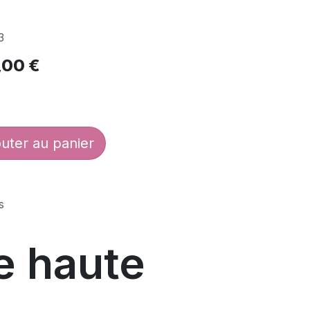
3
,00
€
uter au panier
s
e haute