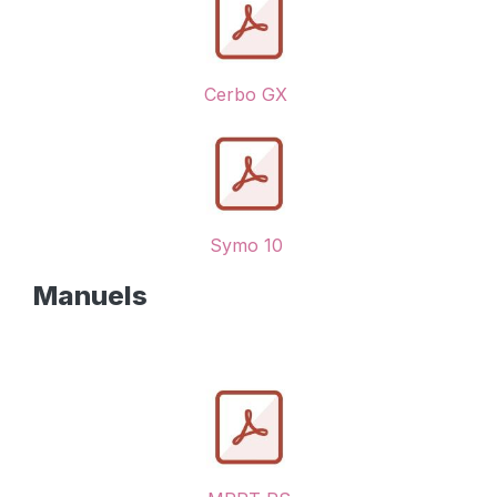
Cerbo GX
Symo 10
Manuels