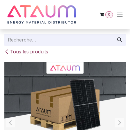
Se rendre au contenu
0
Tous les produits