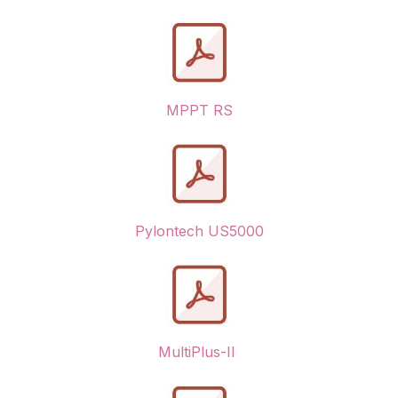
MPPT RS
Pylontech US5000
MultiPlus-II