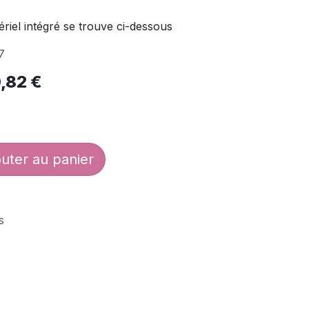
ériel intégré se trouve ci-dessous
7
,82
€
uter au panier
s