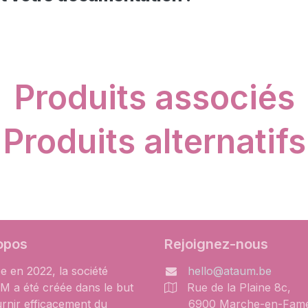
Produits associés
Produits alternatifs
opos
Rejoignez-nous
e en 2022, la société
hello@ataum.be
 a été créée dans le but
Rue de la Plaine 8c,
urnir efficacement du
6900 Marche-en-Fam