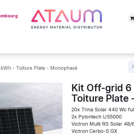
xembourg
Boutique
Catégories
Batterie
Mon installateur
Blog
,6 kWh - Toiture Plate - Monophasé
Kit Off-grid 
Toiture Plate
20x Trina Solar 440 Wc ful
2x Pylontech US5000
Victron Multi RS Solar 48
Victron Cerbo-S GX