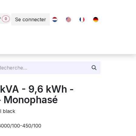
0
Se connecter
Contact
6 kVA - 9,6 kWh -
 - Monophasé
l black
/6000/100-450/100