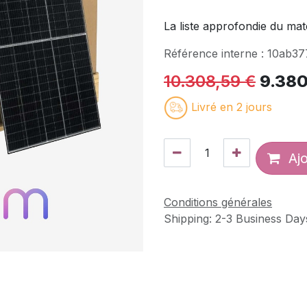
La liste approfondie du mat
Référence interne :
10ab37
10.308,59
€
9.380
Livré en 2 jours
Ajo
Conditions générales
Shipping: 2-3 Business Day