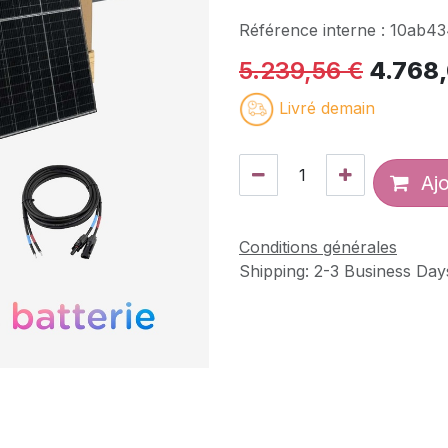
Référence interne :
10ab43
5.239,56
€
4.768
Livré demain
Ajo
Conditions générales
Shipping: 2-3 Business Day