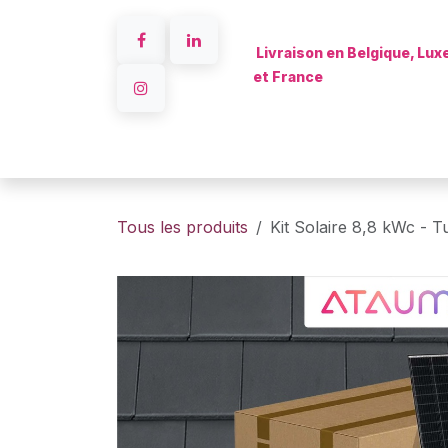
Se rendre au contenu
Livraison en Belgique, Lu
et France
Accueil
Tous les produits
Kit Solaire 8,8 kWc - T