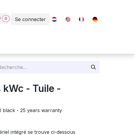
0
Se connecter
Contact
8 kWc - Tuile -
l black - 25 years warranty
ériel intégré se trouve ci-dessous