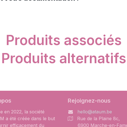
Produits associés
Produits alternatifs
opos
Rejoignez-nous
e en 2022, la société
hello@ataum.be
 a été créée dans le but
Rue de la Plaine 8c,
urnir efficacement du
6900 Marche-en-Fam