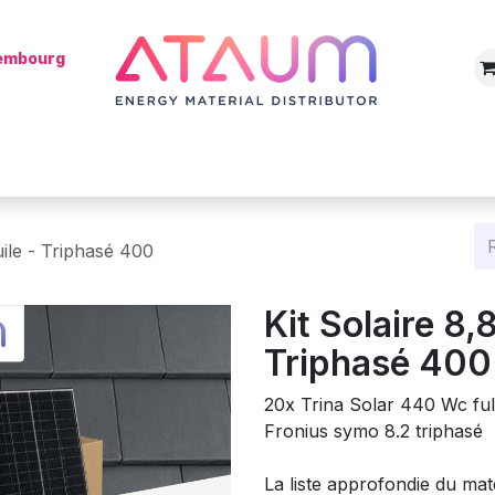
xembourg
Boutique
Catégories
Batterie
Mon installateur
Blog
uile - Triphasé 400
Kit Solaire 8,
Triphasé 400
20x Trina Solar 440 Wc ful
Fronius symo 8.2 triphasé
La liste approfondie du mat