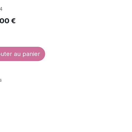
4
,00
€
uter au panier
s