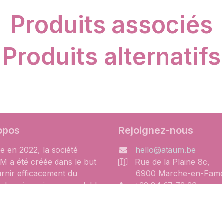
Produits associés
Produits alternatifs
opos
Rejoignez-nous
e en 2022, la société
hello@ataum.be
 a été créée dans le but
Rue de la Plaine 8c,
urnir efficacement du
6900 Marche-en-Fam
iel en énergie renouvelable
+32 84 37 73 36
 indépendants et des
uliers chevronnés. Le but
e le matériel, les