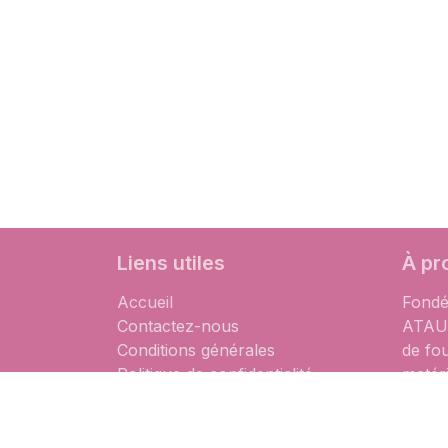
Liens utiles
À pr
Accueil
Fondé
Contactez-nous
ATAUM
Conditions générales
de fo
Politique de confidentialité
matér
à des
partic
est qu