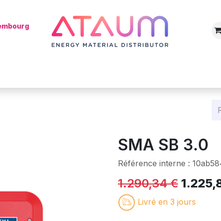
xembourg
Boutique
Catégories
Batterie
Mon installateur
Blog
SMA SB 3.0
Référence interne :
10ab58
1.290,34
€
1.225,
Livré en 3 jours