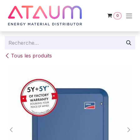
Se rendre au contenu
0
Tous les produits