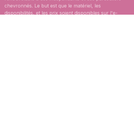
chevronnés. Le but est que le matériel, les
disponibilités, et les prix soient disponibles sur l'e-
shop, afin que la démarche soit la plus efficace
possible.
Rejoignez-nous
hello@ataum.be
Rue de la Plaine 8c,
6900 Marche-en-Famenne
+32 84 37 73 36