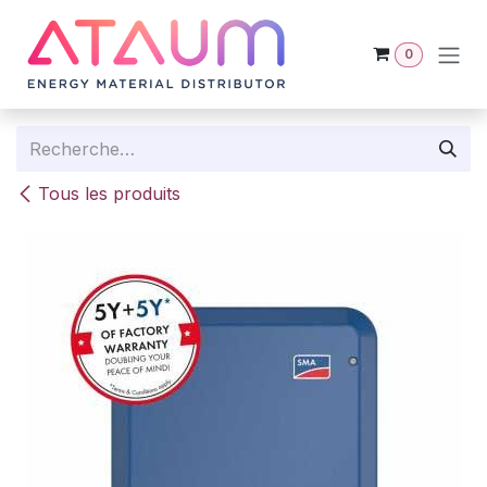
Se rendre au contenu
0
Tous les produits